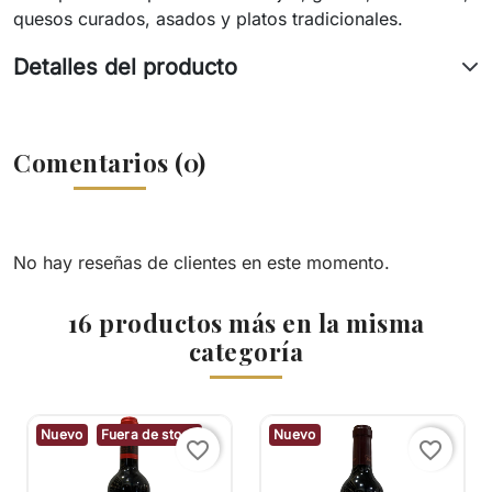
quesos curados, asados y platos tradicionales.
Detalles del producto
Comentarios (0)
No hay reseñas de clientes en este momento.
16 productos más en la misma
categoría
Nuevo
Fuera de stock
Nuevo
favorite_border
favorite_border