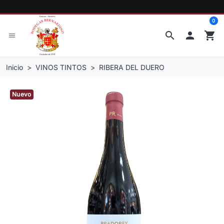
0
search

shopping_cart
menu
Inicio
VINOS TINTOS
RIBERA DEL DUERO
Nuevo