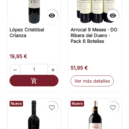


López Cristóbal
Arrocal 9 Meses · DO
Crianza
Ribera del Duero ·
Pack 6 Botellas
19,95 €
51,95 €


Añadir al carrito

Ver más detalles
Nuevo
Nuevo
favorite_border
favorite_border