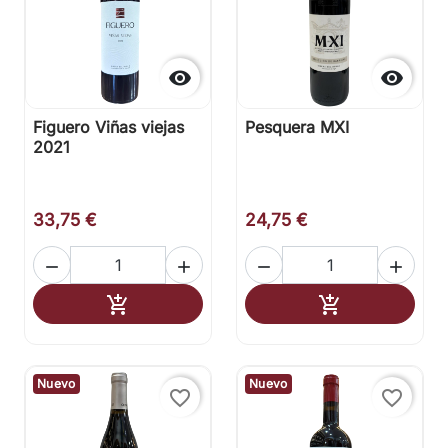


Figuero Viñas viejas
Pesquera MXI
2021
33,75 €
24,75 €




Añadir al carrito
Añadir al carr


Nuevo
Nuevo
favorite_border
favorite_border