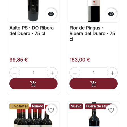


Aalto PS · DO Ribera
Flor de Pingus ·
del Duero · 75 cl
Ribera del Duero · 75
cl
99,85 €
163,00 €




Añadir al carrito
Añadir al carr


¡En oferta!
Nuevo
Nuevo
Fuera de stock
favorite_border
favorite_border