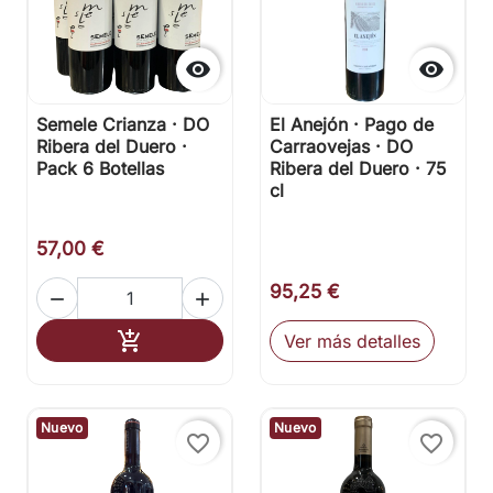


Semele Crianza · DO
El Anejón · Pago de
Ribera del Duero ·
Carraovejas · DO
Pack 6 Botellas
Ribera del Duero · 75
cl
57,00 €
95,25 €


Añadir al carrito

Ver más detalles
Nuevo
Nuevo
favorite_border
favorite_border