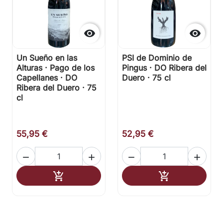


Un Sueño en las
PSI de Dominio de
Alturas · Pago de los
Pingus · DO Ribera del
Capellanes · DO
Duero · 75 cl
Ribera del Duero · 75
cl
55,95 €
52,95 €




Añadir al carrito
Añadir al carr

