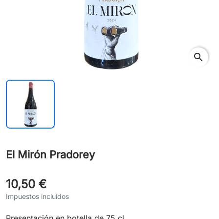
search
El Mirón Pradorey
10,50 €
Impuestos incluidos
Presentación en botella de 75 cl