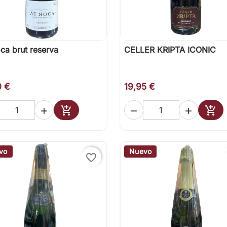
ca brut reserva
CELLER KRIPTA ICONIC

Vista rápida

Vista rápida
0 €
19,95 €





Añadir al carrito
Añad
vo
Nuevo
favorite_border