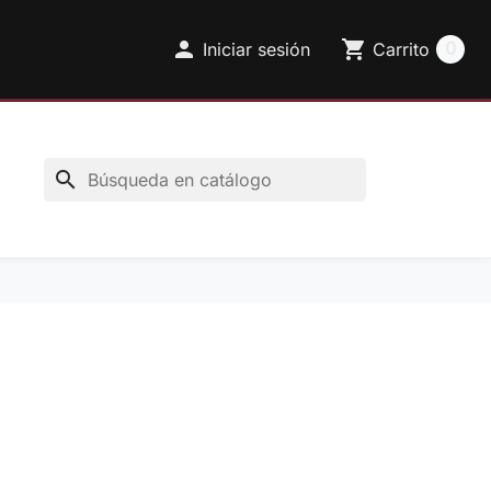

shopping_cart
0
Iniciar sesión
Carrito
search