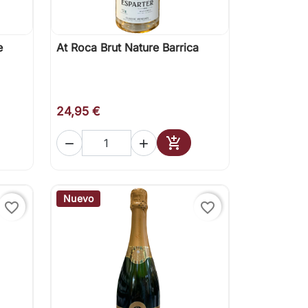
e
At Roca Brut Nature Barrica

Vista rápida
24,95 €



ir al carrito
Añadir al carrito
Nuevo
favorite_border
favorite_border