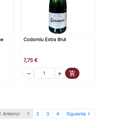
me
Codorniu Extra Brut

Vista rápida
7,75 €



ir al carrito
Añadir al carrito

Anterior
1
2
3
4
Siguiente
