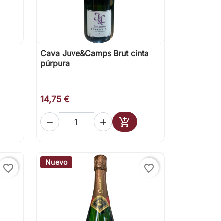
Cava Juve&Camps Brut cinta

Vista rápida
púrpura
14,75 €



ir al carrito
Añadir al carrito
Nuevo
favorite_border
favorite_border