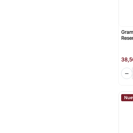
Gramo
Rese
38,5

Nue