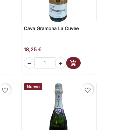
Cava Gramona La Cuvee

Vista rápida
18,25 €



ir al carrito
Añadir al carrito
Nuevo
favorite_border
favorite_border