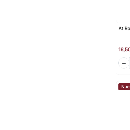
At Ro
16,5

Nue