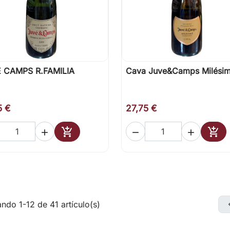
 CAMPS R.FAMILIA
Cava Juve&Camps Milési

Vista rápida

Vista rápida
5 €
27,75 €





Añadir al carrito
Añad
ndo 1-12 de 41 artículo(s)