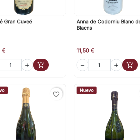
é Gran Cuveé
Anna de Codorniu Blanc d

Vista rápida

Vista rápida
Blacns
5 €
11,50 €





Añadir al carrito
Añad
vo
Nuevo
favorite_border