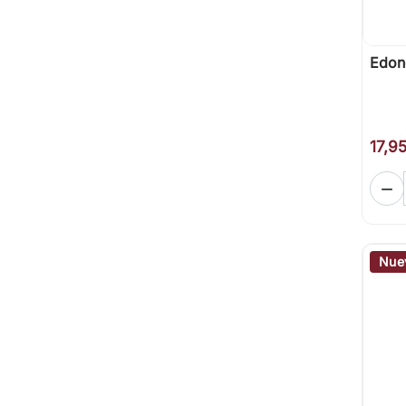
Edon
17,9

Nue