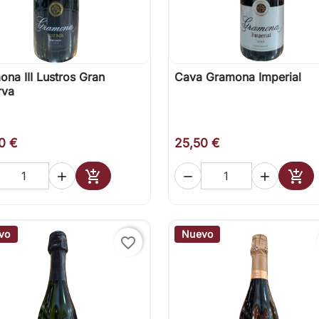
na III Lustros Gran
Cava Gramona Imperial

Vista rápida

Vista rápida
rva
0 €
25,50 €





Añadir al carrito
Añad
vo
Nuevo
favorite_border