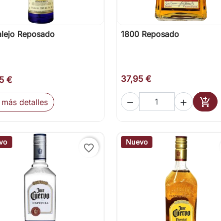
alejo Reposado
1800 Reposado

Vista rápida

Vista rápida
37,95 €
5 €

 más detalles


Añad
vo
Nuevo
favorite_border