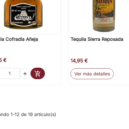
la Cofradía Añeja
Tequila Sierra Reposada

Vista rápida

Vista rápida
5 €
14,95 €

Ver más detalles

Añadir al carrito
ndo 1-12 de 19 artículo(s)