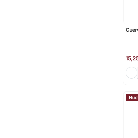
Cuerv
15,2

Nue