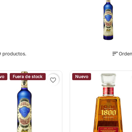
sort
9 productos.
Orden
vo
Fuera de stock
Nuevo
favorite_border