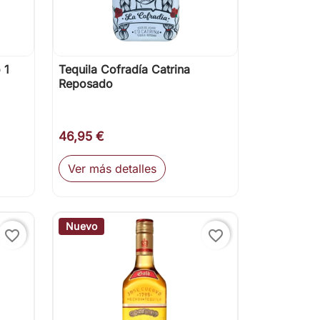
 1
Tequila Cofradía Catrina

Vista rápida
Reposado
46,95 €
Ver más detalles
ir al carrito
Nuevo
favorite_border
favorite_border