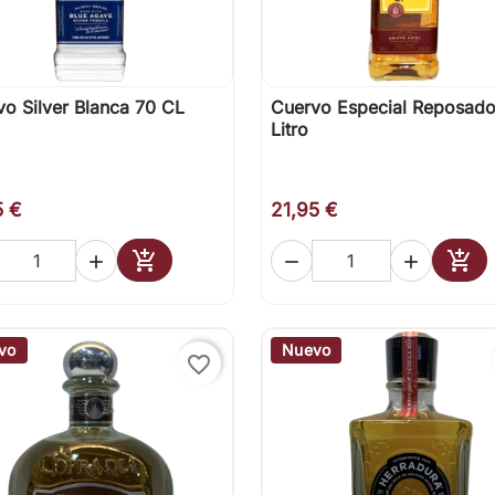
o Silver Blanca 70 CL
Cuervo Especial Reposado

Vista rápida

Vista rápida
Litro
5 €
21,95 €





Añadir al carrito
Añad
vo
Nuevo
favorite_border