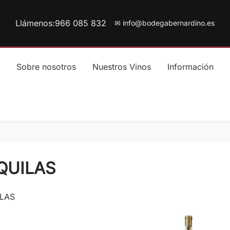
Llámenos:
966 085 832
✉ info@bodegabernardino.es
Sobre nosotros
Nuestros Vinos
Información
QUILAS
LAS