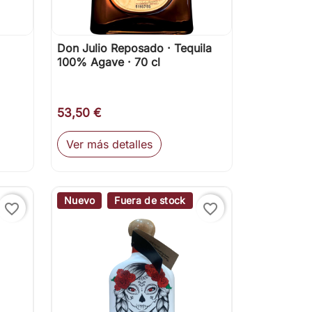
Don Julio Reposado · Tequila

Vista rápida
100% Agave · 70 cl
53,50 €
Ver más detalles
ir al carrito
Nuevo
Fuera de stock
favorite_border
favorite_border