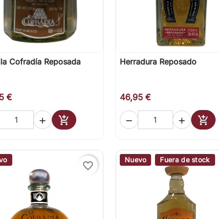
ila Cofradía Reposada
Herradura Reposado

Vista rápida

Vista rápida
5 €
46,95 €





Añadir al carrito
Añad
vo
Nuevo
Fuera de stock
favorite_border