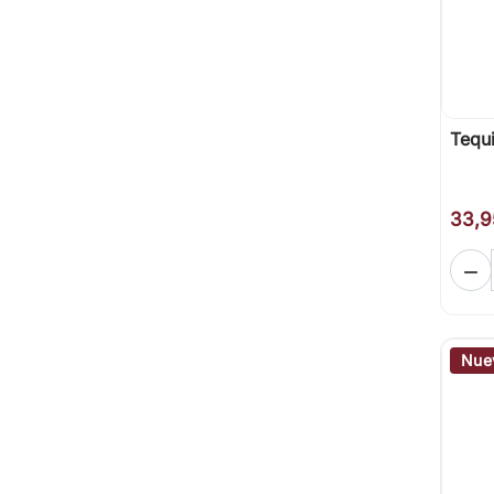
Tequ
33,9

Nue