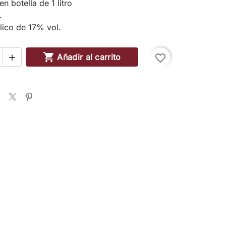
n botella de 1 litro
.
lico de 17% vol.

Añadir al carrito
favorite_border
