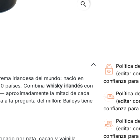
search
Política d
(editar c
rema irlandesa del mundo: nació en
confianza para 
160 países. Combina
whisky irlandés
con
— aproximadamente la mitad de cada
Política d
a a la pregunta del millón: Baileys tiene
(editar c
confianza para 
Política d
(editar c
confianza para 
opado por nata, cacao y vainilla.