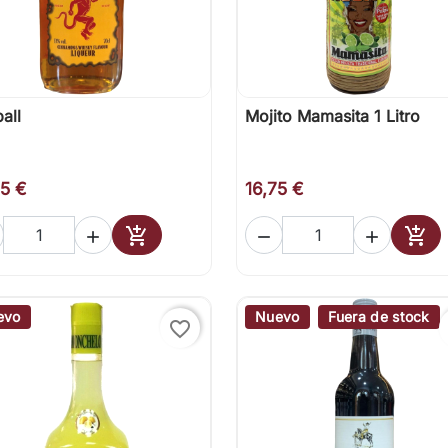
ball
Mojito Mamasita 1 Litro

Vista rápida

Vista rápida
25 €
16,75 €





Añadir al carrito
Añad
evo
Nuevo
Fuera de stock
favorite_border