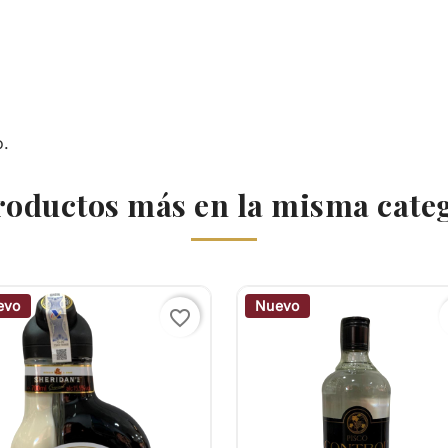
o.
roductos más en la misma cate
evo
Nuevo
favorite_border