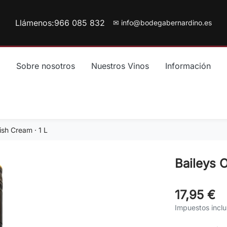
Llámenos:
966 085 832
✉ info@bodegabernardino.es
Sobre nosotros
Nuestros Vinos
Información
rish Cream · 1 L
Baileys O
17,95 €
Impuestos inclu