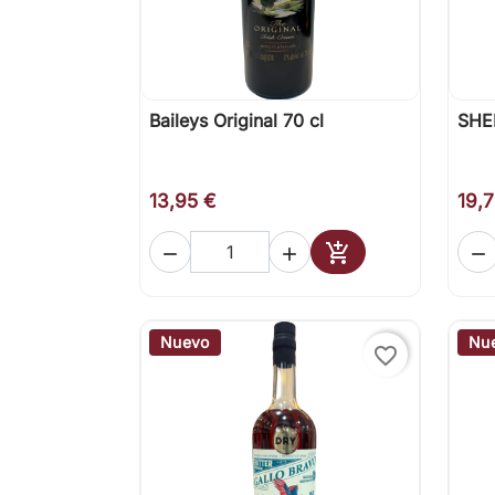
Baileys Original 70 cl
SHE

Vista rápida
13,95 €
19,




Añadir al carrito
Nuevo
Nu
favorite_border