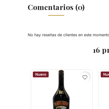
Comentarios (0)
No hay reseñas de clientes en este moment
16 p
Nuevo
Nu
favorite_border