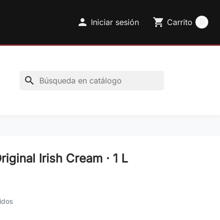

shopping_cart
0
Iniciar sesión
Carrito
search
riginal Irish Cream · 1 L
idos