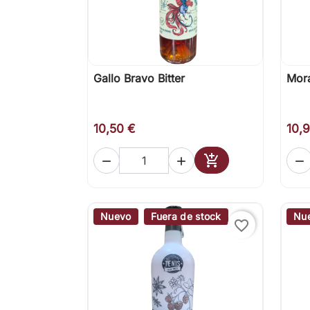
Gallo Bravo Bitter
Mora

Vista rápida
10,50 €
10,




Añadir al carrito
Nuevo
Fuera de stock
Nu
favorite_border