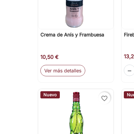
Crema de Anís y Frambuesa
Fire

Vista rápida
13,
10,50 €
Ver más detalles

Nuevo
Nu
favorite_border