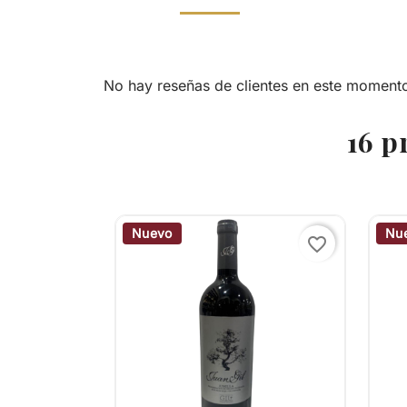
No hay reseñas de clientes en este moment
16 p
Nuevo
Nu
favorite_border