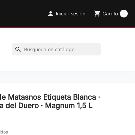

shopping_cart
0
Iniciar sesión
Carrito
search
e Matasnos Etiqueta Blanca ·
a del Duero · Magnum 1,5 L
idos