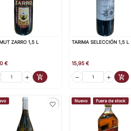
MUT ZARRO 1,5 L
TARIMA SELECCIÓN 1,5 L

Vista rápida

Vista rápida
50 €
15,95 €





Añadir al carrito
Añad
evo
Nuevo
Fuera de stock
favorite_border