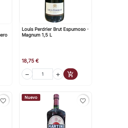
Louis Perdrier Brut Espumoso ·

Vista rápida
uero
Magnum 1,5 L
18,75 €



Añadir al carrito
Nuevo
favorite_border
favorite_border