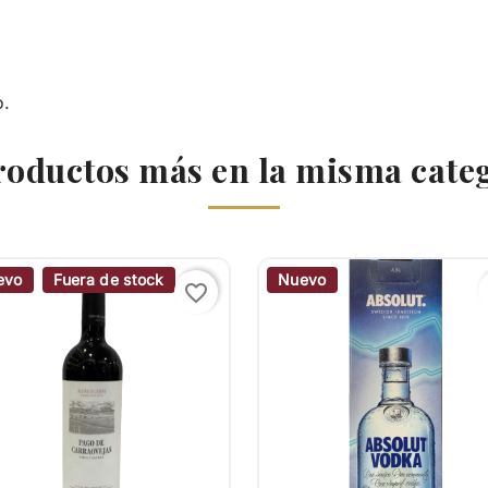
o.
roductos más en la misma cate
evo
Fuera de stock
Nuevo
favorite_border