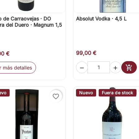
 de Carraovejas · DO
Absolut Vodka · 4,5 L

Vista rápida

Vista rápida
ra del Duero · Magnum 1,5
99,00 €
00 €

r más detalles


Añad
evo
Nuevo
Fuera de stock
favorite_border