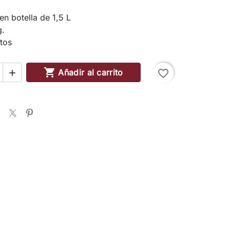
en botella de 1,5 L
g.
itos

Añadir al carrito
favorite_border
