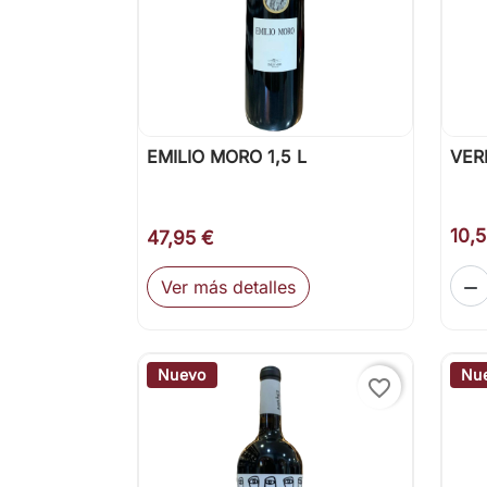
EMILIO MORO 1,5 L
VER

Vista rápida
10,
47,95 €
Ver más detalles

Nuevo
Nu
favorite_border