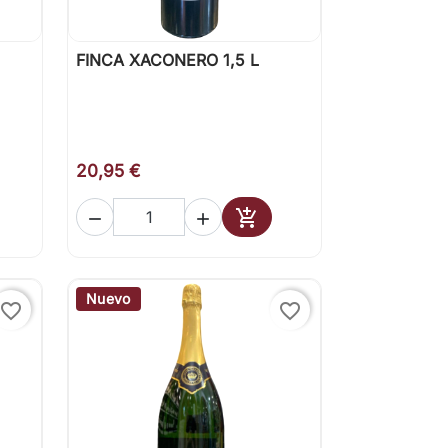
FINCA XACONERO 1,5 L

Vista rápida
20,95 €



ir al carrito
Añadir al carrito
Nuevo
favorite_border
favorite_border