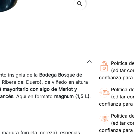
search
Política d
(editar c
into insignia de la
Bodega Bosque de
confianza para 
Ribera del Duero), de viñedo en altura
) mayoritario con algo de Merlot y
Política d
rancés
. Aquí en formato
magnum (1,5 L)
.
(editar c
confianza para 
Política d
(editar c
confianza para 
a madura (ciruela, cereza), especias,