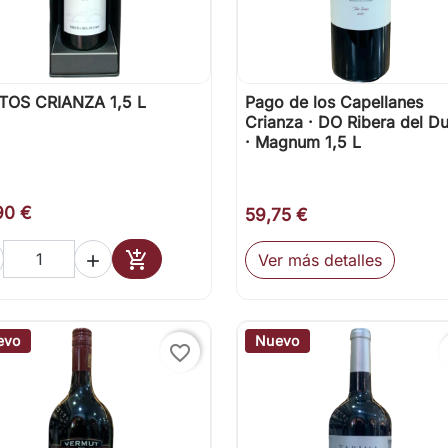
TOS CRIANZA 1,5 L
Pago de los Capellanes

Vista rápida

Vista rápida
Crianza · DO Ribera del D
· Magnum 1,5 L
90 €
59,75 €

Ver más detalles

Añadir al carrito
evo
Nuevo
favorite_border