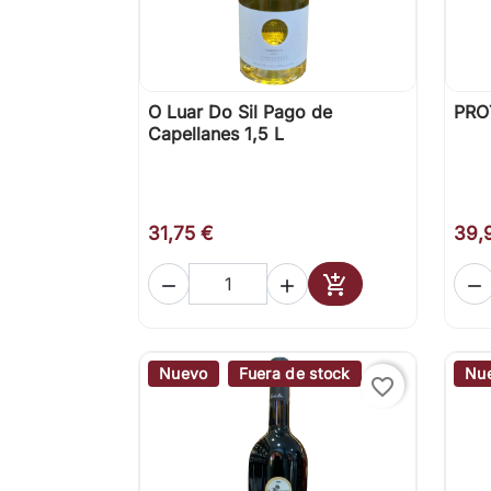
O Luar Do Sil Pago de
PRO

Vista rápida
Capellanes 1,5 L
31,75 €
39,




Añadir al carrito
Nuevo
Fuera de stock
Nu
favorite_border