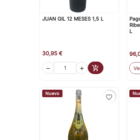
JUAN GIL 12 MESES 1,5 L
Pago

Vista rápida
Ribe
L
30,95 €
96,

Ve


Añadir al carrito
Nuevo
Nu
favorite_border