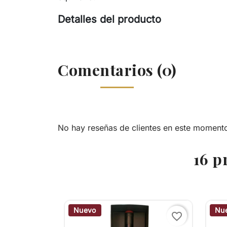
Detalles del producto
Comentarios (0)
No hay reseñas de clientes en este moment
16 p
Nuevo
Nu
favorite_border