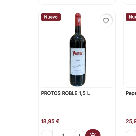
Nuevo
Nu
favorite_border
PROTOS ROBLE 1,5 L
Pepe

Vista rápida
18,95 €
25,



