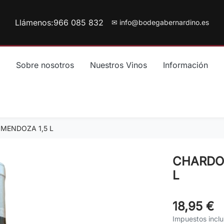
Llámenos:
966 085 832
✉ info@bodegabernardino.es
Sobre nosotros
Nuestros Vinos
Información
MENDOZA 1,5 L
CHARDO
L
18,95 €
Impuestos inclu