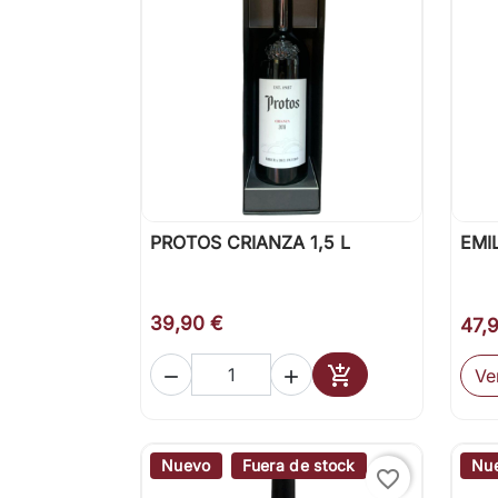
PROTOS CRIANZA 1,5 L
EMI

Vista rápida
39,90 €
47,

Ve


Añadir al carrito
Nuevo
Fuera de stock
Nu
favorite_border