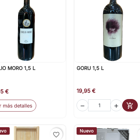
LIO MORO 1,5 L
GORU 1,5 L

Vista rápida

Vista rápida
19,95 €
95 €

r más detalles


Añad
evo
Nuevo
favorite_border