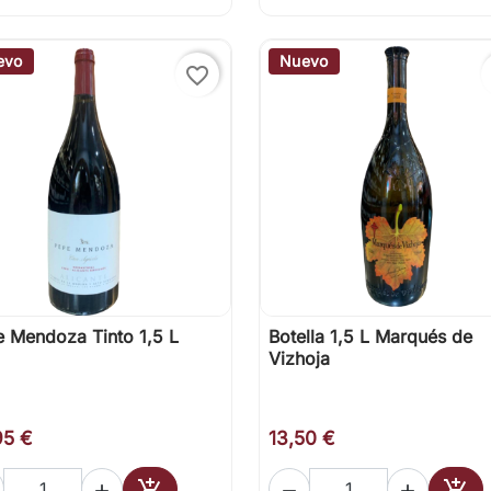
evo
Nuevo
favorite_border
 Mendoza Tinto 1,5 L
Botella 1,5 L Marqués de

Vista rápida

Vista rápida
Vizhoja
95 €
13,50 €




