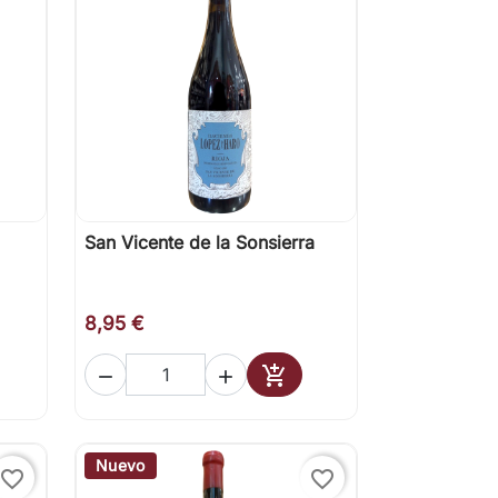
San Vicente de la Sonsierra

Vista rápida
8,95 €



ir al carrito
Añadir al carrito
Nuevo
favorite_border
favorite_border