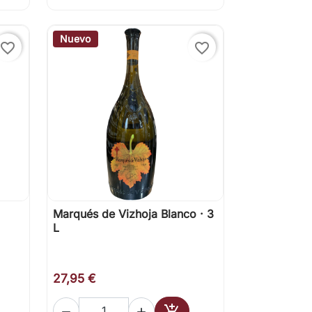
Nuevo
favorite_border
favorite_border
Marqués de Vizhoja Blanco · 3

Vista rápida
L
27,95 €


