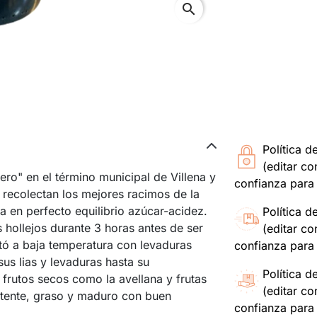
search
Política d
(editar c
ero" en el término municipal de Villena y
confianza para 
r recolectan los mejores racimos de la
 en perfecto equilibrio azúcar-acidez.
Política d
hollejos durante 3 horas antes de ser
(editar c
tó a baja temperatura con levaduras
confianza para 
us lias y levaduras hasta su
Política d
frutos secos como la avellana y frutas
(editar c
istente, graso y maduro con buen
confianza para 