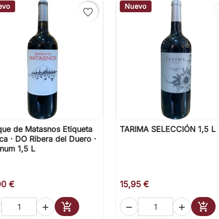
evo
Nuevo
favorite_border
ue de Matasnos Etiqueta
TARIMA SELECCIÓN 1,5 L

Vista rápida

Vista rápida
ca · DO Ribera del Duero ·
num 1,5 L
00 €
15,95 €





Añadir al carrito
Añad