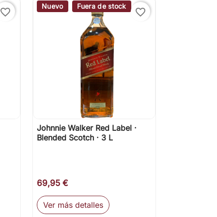
Nuevo
Fuera de stock
favorite_border
favorite_border
Johnnie Walker Red Label ·

Vista rápida
Blended Scotch · 3 L
69,95 €
Ver más detalles
ir al carrito