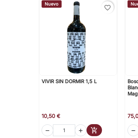
Nuevo
Nu
favorite_border
VIVIR SIN DORMIR 1,5 L
Bosq

Vista rápida
Blan
Mag
10,50 €
75,




Añadir al carrito