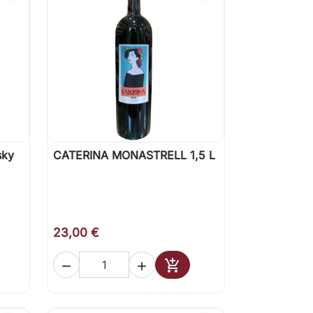
sky
CATERINA MONASTRELL 1,5 L

Vista rápida
23,00 €



ir al carrito
Añadir al carrito