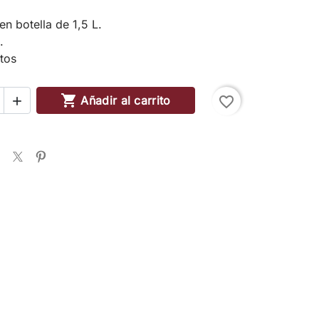
en botella de 1,5 L.
.
itos

Añadir al carrito
favorite_border
