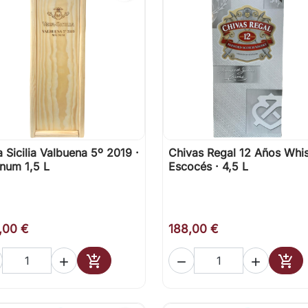
 Sicilia Valbuena 5º 2019 ·
Chivas Regal 12 Años Whi

Vista rápida

Vista rápida
num 1,5 L
Escocés · 4,5 L
,00 €
188,00 €





Añadir al carrito
Añad