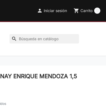

shopping_cart
0
Iniciar sesión
Carrito
search
NAY ENRIQUE MENDOZA 1,5
idos