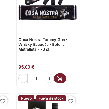
Cosa Nostra Tommy Gun ·

Vista rápida
Whisky Escocés · Botella
Metralleta · 70 cl
95,00 €



ir al carrito
Añadir al carrito
Nuevo
Fuera de stock
favorite_border
favorite_border