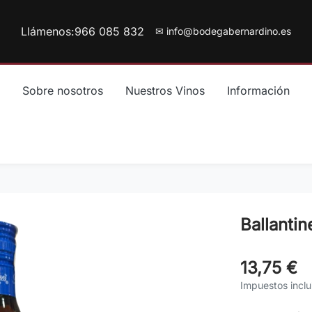
Llámenos:
966 085 832
✉ info@bodegabernardino.es
Sobre nosotros
Nuestros Vinos
Información
Ballantin
13,75 €
Impuestos inclu