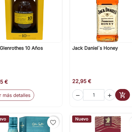
Glenrothes 10 Años
Jack Daniel´s Honey

Vista rápida

Vista rápida
22,95 €
95 €

r más detalles


Añad
evo
Nuevo
favorite_border