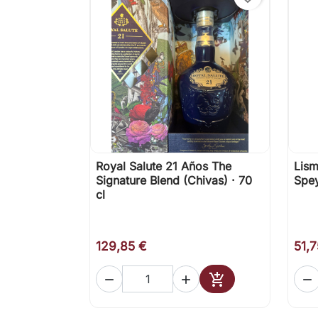
Royal Salute 21 Años The
Lism

Vista rápida
Signature Blend (Chivas) · 70
Spey
cl
129,85 €
51,7




Añadir al carrito