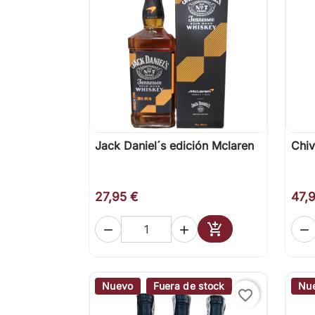
Jack Daniel´s edición Mclaren
Chiv

Vista rápida
27,95 €
47,




Añadir al carrito
Nuevo
Fuera de stock
Nu
favorite_border