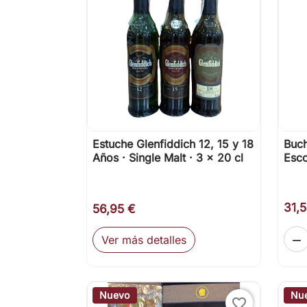
Estuche Glenfiddich 12, 15 y 18
Buch

Vista rápida
Años · Single Malt · 3 × 20 cl
Esco
31,
56,95 €
Ver más detalles

Nuevo
Nu
favorite_border