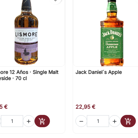
ore 12 Años · Single Malt
Jack Daniel´s Apple

Vista rápida

Vista rápida
side · 70 cl
5 €
22,95 €





Añadir al carrito
Añad