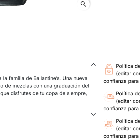
search
Política d
(editar c
a la familia de Ballantine’s. Una nueva
confianza para 
po de mezclas con una graduación del
que disfrutes de tu copa de siempre,
Política d
(editar c
confianza para 
Política d
(editar c
confianza para 