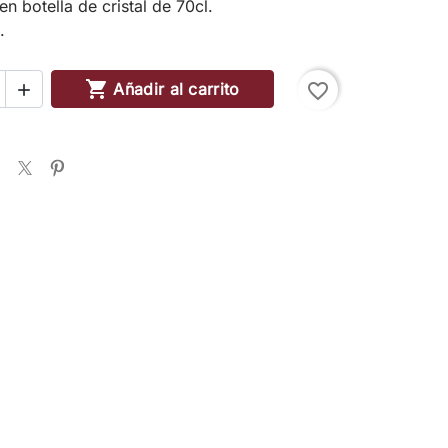
n botella de cristal de 70cl.
.

Añadir al carrito
favorite_border
