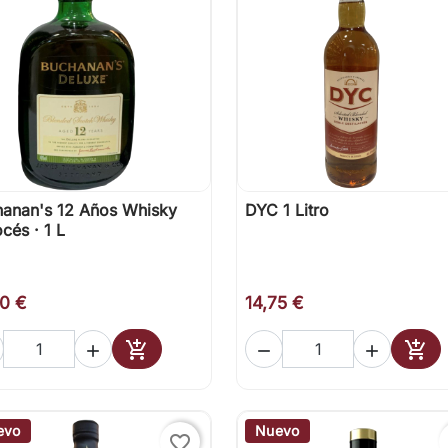
anan's 12 Años Whisky
DYC 1 Litro

Vista rápida

Vista rápida
cés · 1 L
50 €
14,75 €





Añadir al carrito
Añad
evo
Nuevo
favorite_border