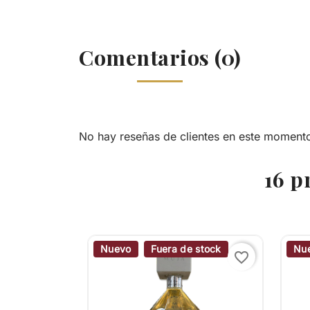
Comentarios (0)
No hay reseñas de clientes en este moment
16 p
Nuevo
Fuera de stock
Nu
favorite_border