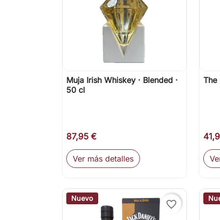
Muja Irish Whiskey · Blended ·
The 

Vista rápida
50 cl
87,95 €
41,
Ver más detalles
Ve
Nuevo
Nu
favorite_border