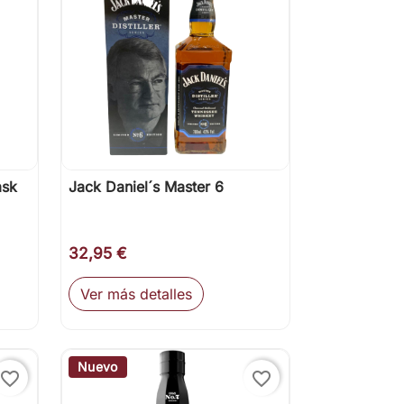
ask
Jack Daniel´s Master 6

Vista rápida
32,95 €
Ver más detalles
ir al carrito
Nuevo
favorite_border
favorite_border