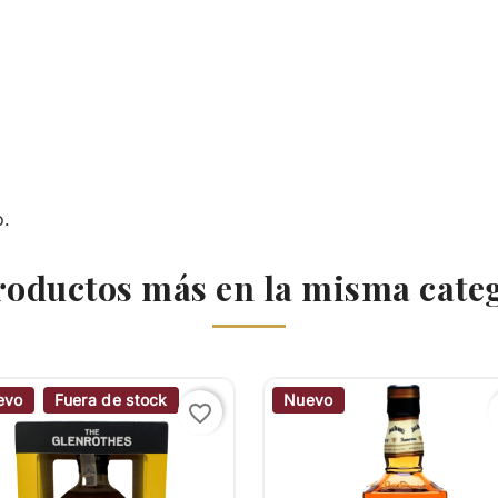
o.
roductos más en la misma cate
evo
Fuera de stock
Nuevo
favorite_border