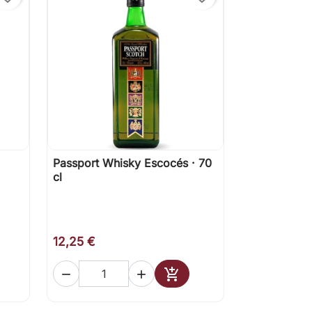
Passport Whisky Escocés · 70

Vista rápida
cl
12,25 €



ir al carrito
Añadir al carrito