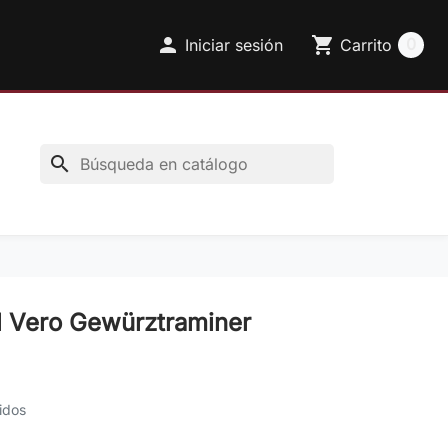

shopping_cart
0
Iniciar sesión
Carrito
search
l Vero Gewürztraminer
idos