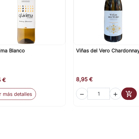
ima Blanco
Viñas del Vero Chardonna

Vista rápida

Vista rápida
8,95 €
5 €

r más detalles


Añad