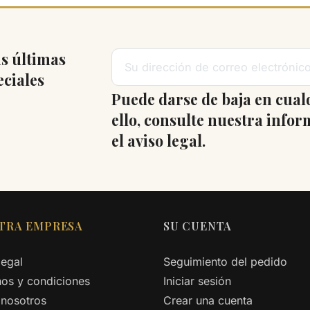
s últimas
eciales
Puede darse de baja en cua
ello, consulte nuestra info
el aviso legal.
TRA EMPRESA
SU CUENTA
legal
Seguimiento del pedido
os y condiciones
Iniciar sesión
 nosotros
Crear una cuenta