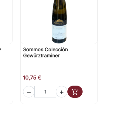
y
Sommos Colección

Vista rápida
Gewürztraminer
10,75 €



ir al carrito
Añadir al carrito