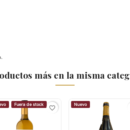
o.
roductos más en la misma categ
evo
Fuera de stock
Nuevo
favorite_border