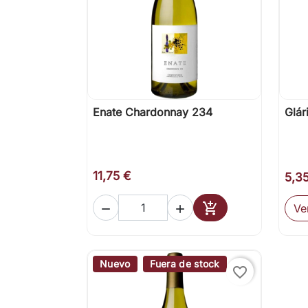
Enate Chardonnay 234
Glár

Vista rápida
11,75 €
5,3

Ve


Añadir al carrito
Nuevo
Fuera de stock
favorite_border