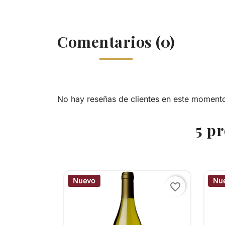
Comentarios (0)
No hay reseñas de clientes en este moment
5 p
Nuevo
Nu
favorite_border