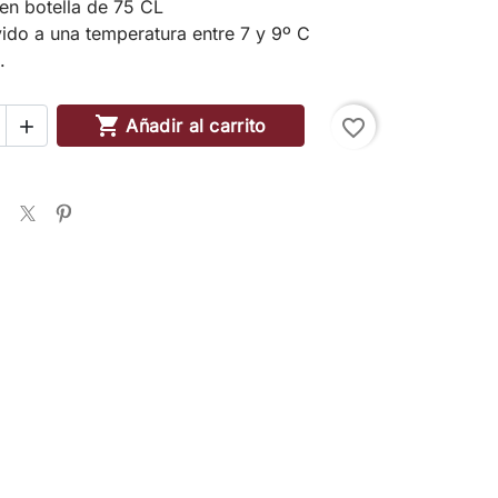
en botella de 75 CL
ido a una temperatura entre 7 y 9º C
.

Añadir al carrito
favorite_border
