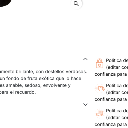
search
Política d
(editar c
amente brillante, con destellos verdosos.
confianza para 
un fondo de fruta exótica que lo hace
 es amable, sedoso, envolvente y
Política d
ara el recuerdo.
(editar c
confianza para 
Política d
(editar c
confianza para 