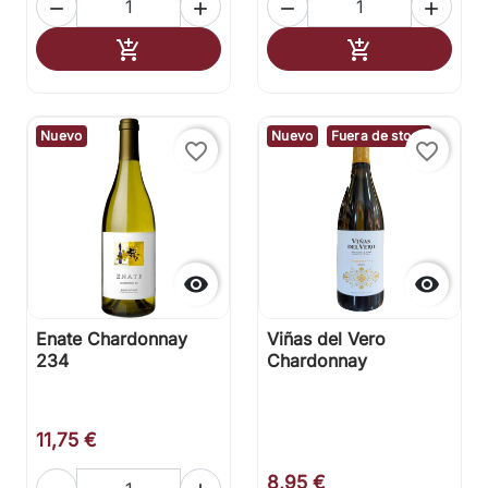




Añadir al carrito
Añadir al carr


Nuevo
Nuevo
Fuera de stock
favorite_border
favorite_border


Enate Chardonnay
Viñas del Vero
234
Chardonnay
11,75 €
8,95 €