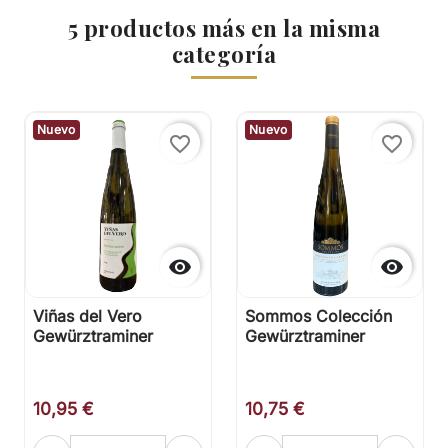
5 productos más en la misma
categoría
Nuevo
Nuevo
favorite_border
favorite_border


Viñas del Vero
Sommos Colección
Gewürztraminer
Gewürztraminer
10,95 €
10,75 €