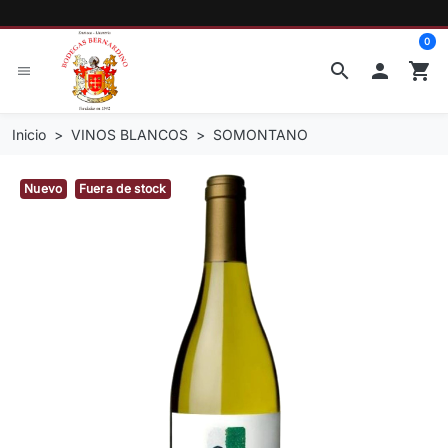
0
search

shopping_cart
menu
Inicio
VINOS BLANCOS
SOMONTANO
Nuevo
Fuera de stock