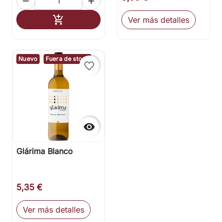


Añadir al carrito

Ver más detalles
Nuevo
Fuera de stock
favorite_border

Glárima Blanco
5,35 €
Ver más detalles