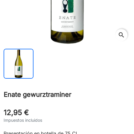
search
Enate gewurztraminer
12,95 €
Impuestos incluidos
Presentación en botella de 75 CL