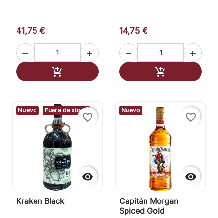
41,75 €
14,75 €




Añadir al carrito
Añadir al carr


Nuevo
Fuera de stock
Nuevo
favorite_border
favorite_border


Kraken Black
Capitán Morgan
Spiced Gold