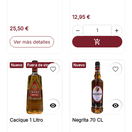
12,95 €
25,50 €


Añadir al carr

Ver más detalles
Nuevo
Fuera de stock
Nuevo
favorite_border
favorite_border


Cacique 1 Litro
Negrita 70 CL