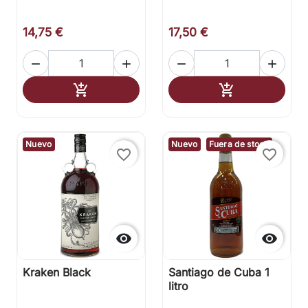
14,75 €
17,50 €




Añadir al carrito
Añadir al carr


Nuevo
Nuevo
Fuera de stock
favorite_border
favorite_border


Kraken Black
Santiago de Cuba 1
litro