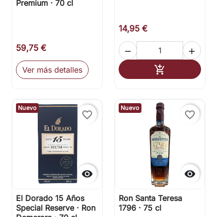
Premium · 70 cl
14,95 €
59,75 €


Añadir al carr

Ver más detalles
Nuevo
Nuevo
favorite_border
favorite_border


El Dorado 15 Años
Ron Santa Teresa
Special Reserve · Ron
1796 · 75 cl