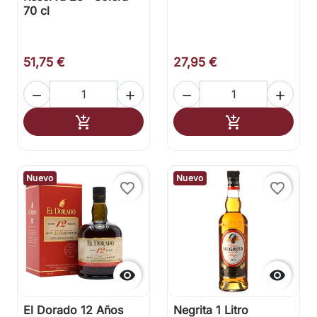
70 cl
51,75 €
27,95 €




Añadir al carrito
Añadir al carr


Nuevo
Nuevo
favorite_border
favorite_border


El Dorado 12 Años
Negrita 1 Litro