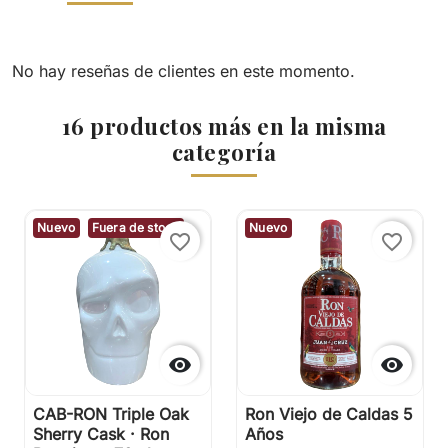
No hay reseñas de clientes en este momento.
16 productos más en la misma
categoría
Nuevo
Fuera de stock
Nuevo
favorite_border
favorite_border


CAB-RON Triple Oak
Ron Viejo de Caldas 5
Sherry Cask · Ron
Años