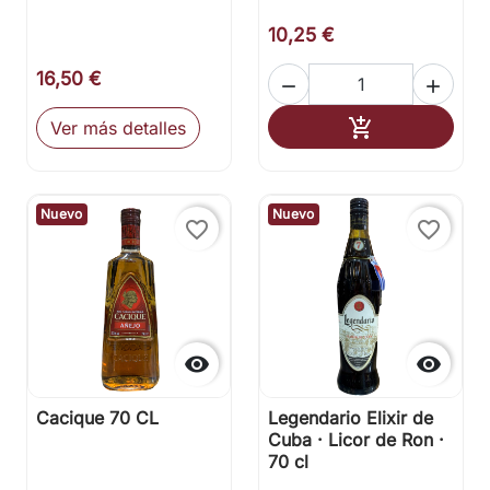
10,25 €
16,50 €


Añadir al carr

Ver más detalles
Nuevo
Nuevo
favorite_border
favorite_border


Cacique 70 CL
Legendario Elixir de
Cuba · Licor de Ron ·
70 cl