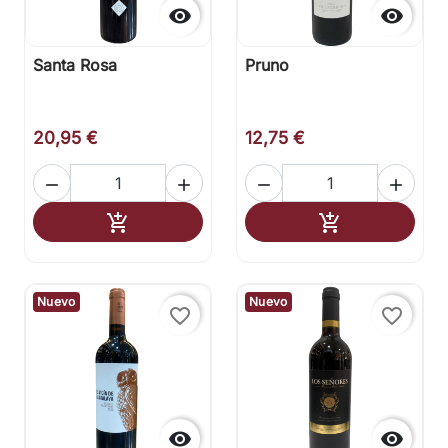


Santa Rosa
Pruno
20,95 €
12,75 €




Añadir al carrito
Añadir al carr


Nuevo
Nuevo
favorite_border
favorite_border

