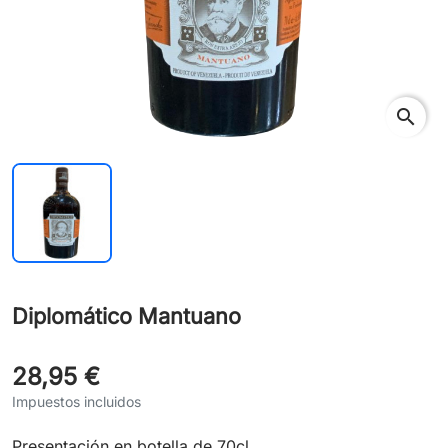
search
Diplomático Mantuano
28,95 €
Impuestos incluidos
Presentación en botella de 70cl.