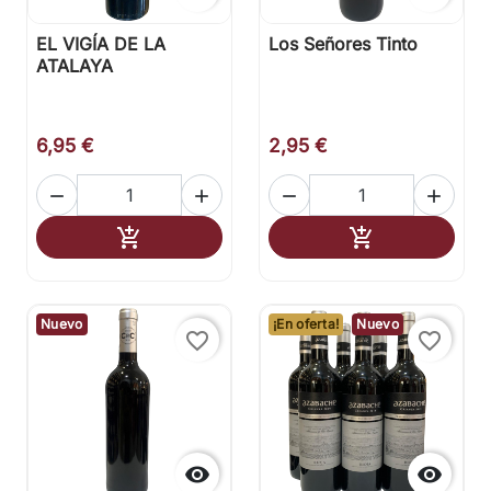
EL VIGÍA DE LA
Los Señores Tinto
ATALAYA
6,95 €
2,95 €




Añadir al carrito
Añadir al carr


Nuevo
¡En oferta!
Nuevo
favorite_border
favorite_border

