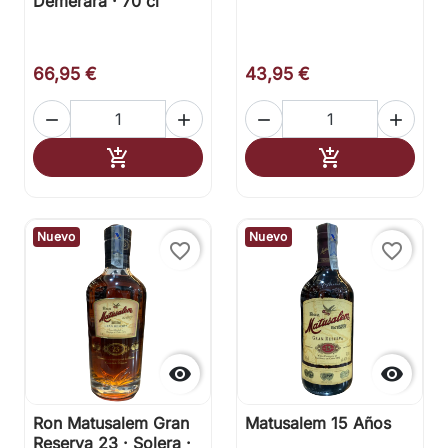
Demerara · 70 cl
66,95 €
43,95 €




Añadir al carrito
Añadir al carr


Nuevo
Nuevo
favorite_border
favorite_border


Ron Matusalem Gran
Matusalem 15 Años
Reserva 23 · Solera ·