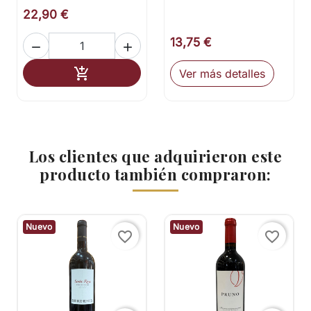
22,90 €
13,75 €


Añadir al carrito

Ver más detalles
Los clientes que adquirieron este
producto también compraron:
Nuevo
Nuevo
favorite_border
favorite_border