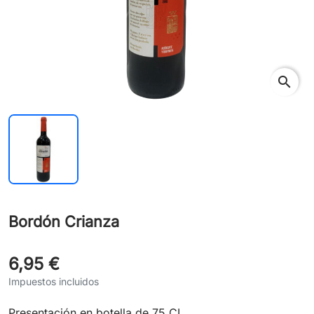
search
Bordón Crianza
6,95 €
Impuestos incluidos
Presentación en botella de 75 CL