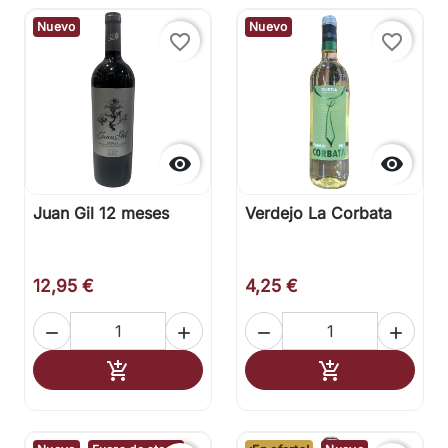
Nuevo
Nuevo
favorite_border
favorite_border


Juan Gil 12 meses
Verdejo La Corbata
12,95 €
4,25 €




Añadir al carrito
Añadir al carr

