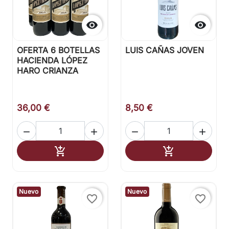


OFERTA 6 BOTELLAS
LUIS CAÑAS JOVEN
HACIENDA LÓPEZ
HARO CRIANZA
36,00 €
8,50 €




Añadir al carrito
Añadir al carr


Nuevo
Nuevo
favorite_border
favorite_border