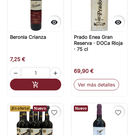


Beronia Crianza
Prado Enea Gran
Reserva · DOCa Rioja
· 75 cl
7,25 €
69,90 €


Añadir al carrito

Ver más detalles
¡En oferta!
Nuevo
Nuevo
favorite_border
favorite_border