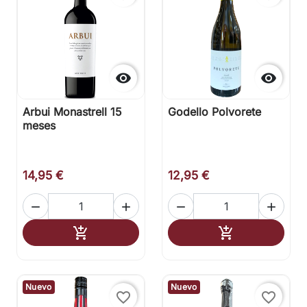


Arbui Monastrell 15
Godello Polvorete
meses
14,95 €
12,95 €




Añadir al carrito
Añadir al carr


Nuevo
Nuevo
favorite_border
favorite_border