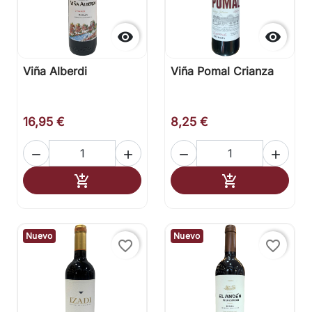


Viña Alberdi
Viña Pomal Crianza
16,95 €
8,25 €




Añadir al carrito
Añadir al carr


Nuevo
Nuevo
favorite_border
favorite_border