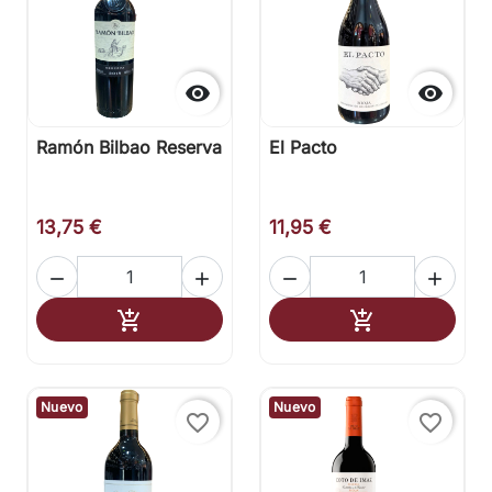


Ramón Bilbao Reserva
El Pacto
13,75 €
11,95 €




Añadir al carrito
Añadir al carr


Nuevo
Nuevo
favorite_border
favorite_border