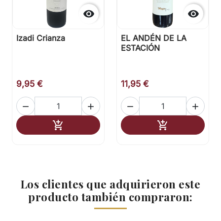


Izadi Crianza
EL ANDÉN DE LA
ESTACIÓN
9,95 €
11,95 €




Añadir al carrito
Añadir al carr


Los clientes que adquirieron este
producto también compraron: