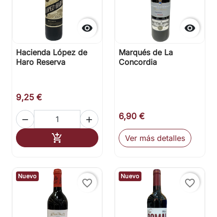


Hacienda López de
Marqués de La
Haro Reserva
Concordia
9,25 €
6,90 €


Añadir al carrito

Ver más detalles
Nuevo
Nuevo
favorite_border
favorite_border