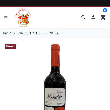
0
search

shopping_cart
menu
Inicio
VINOS TINTOS
RIOJA
Nuevo