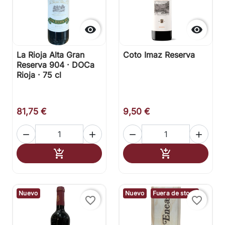


La Rioja Alta Gran
Coto Imaz Reserva
Reserva 904 · DOCa
Rioja · 75 cl
81,75 €
9,50 €




Añadir al carrito
Añadir al carr


Nuevo
Nuevo
Fuera de stock
favorite_border
favorite_border