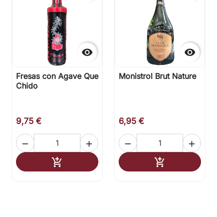


Fresas con Agave Que
Monistrol Brut Nature
Chido
9,75 €
6,95 €




Añadir al carrito
Añadir al carr

