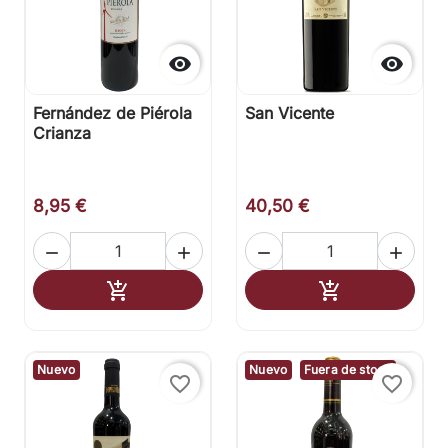


Fernández de Piérola
San Vicente
Crianza
8,95 €
40,50 €




Añadir al carrito
Añadir al carr


Nuevo
Nuevo
Fuera de stock
favorite_border
favorite_border