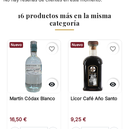
16 productos más en la misma
categoría
Nuevo
Nuevo
favorite_border
favorite_border


Martín Códax Blanco
Licor Café Año Santo
16,50 €
9,25 €