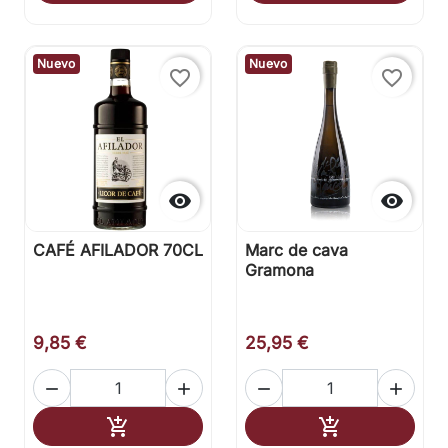
Nuevo
Nuevo
favorite_border
favorite_border


CAFÉ AFILADOR 70CL
Marc de cava
Gramona
9,85 €
25,95 €




Añadir al carrito
Añadir al carr

