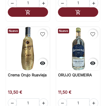




Añadir al carrito
Añadir al carr


Nuevo
Nuevo
favorite_border
favorite_border


Crema Orujo Ruavieja
ORUJO QUEMEIRA
13,50 €
11,50 €



