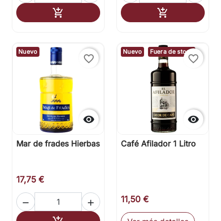
Añadir al carrito
Añadir al carr


Nuevo
Nuevo
Fuera de stock
favorite_border
favorite_border


Mar de frades Hierbas
Café Afilador 1 Litro
17,75 €
11,50 €


Añadir al carrito