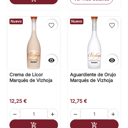
Nuevo
Nuevo
favorite_border
favorite_border


Crema de Licor
Aguardiente de Orujo
Marqués de Vizhoja
Marqués de Vizhoja
12,25 €
12,75 €




Añadir al carrito
Añadir al carr

