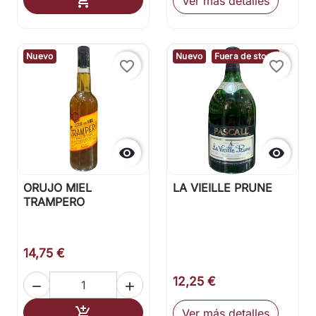

Ver más detalles
Nuevo
Nuevo
Fuera de stock
favorite_border
favorite_border


ORUJO MIEL
LA VIEILLE PRUNE
TRAMPERO
14,75 €
12,25 €


Añadir al carrito

Ver más detalles