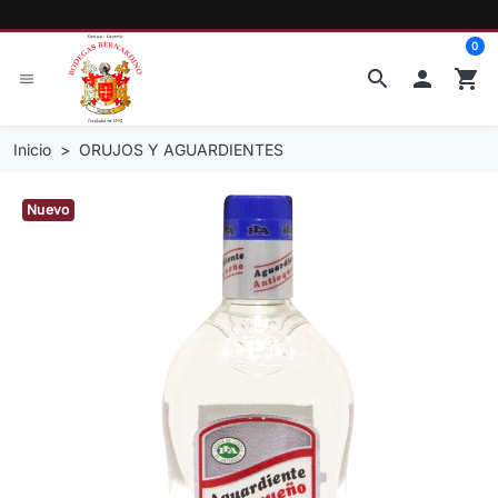
0
search

shopping_cart
menu
Inicio
ORUJOS Y AGUARDIENTES
Nuevo