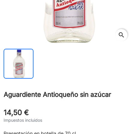
search
Aguardiente Antioqueño sin azúcar
14,50 €
Impuestos incluidos
Presentación en botella de 70 cl