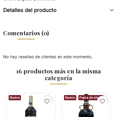
Detalles del producto
Comentarios (0)
No hay reseñas de clientes en este momento.
16 productos más en la misma
categoría
Nuevo
Nuevo
Fuera de stock
favorite_border
favorite_border