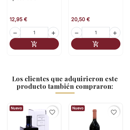
12,95 €
20,50 €




Añadir al carrito
Añadir al carr


Los clientes que adquirieron este
producto también compraron:
Nuevo
Nuevo
favorite_border
favorite_border