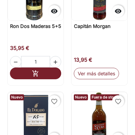


Ron Dos Maderas 5+5
Capitán Morgan
35,95 €
13,95 €


Añadir al carrito

Ver más detalles
Nuevo
Nuevo
Fuera de stock
favorite_border
favorite_border