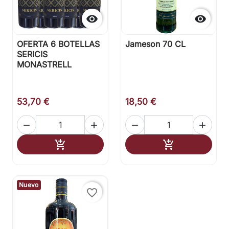


OFERTA 6 BOTELLAS
Jameson 70 CL
SERICIS
MONASTRELL
53,70 €
18,50 €




Añadir al carrito
Añadir al carr


Nuevo
favorite_border