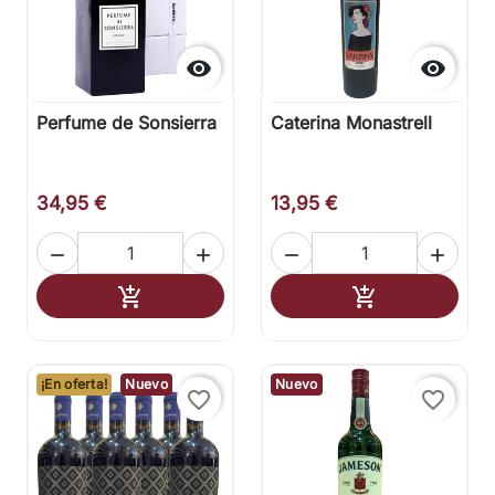


Perfume de Sonsierra
Caterina Monastrell
34,95 €
13,95 €




Añadir al carrito
Añadir al carr


¡En oferta!
Nuevo
Nuevo
favorite_border
favorite_border