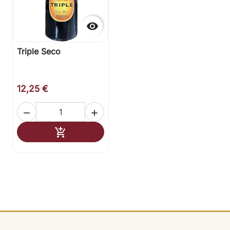

Triple Seco
12,25 €


Añadir al carrito
