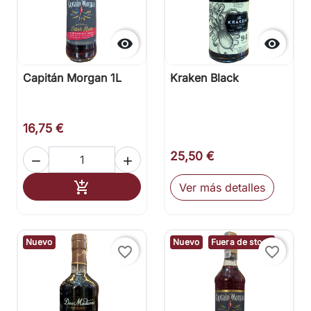


Capitán Morgan 1L
Kraken Black
16,75 €
25,50 €


Añadir al carrito

Ver más detalles
Nuevo
Nuevo
Fuera de stock
favorite_border
favorite_border