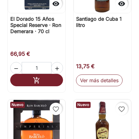


El Dorado 15 Años
Santiago de Cuba 1
Special Reserve · Ron
litro
Demerara · 70 cl
66,95 €
13,75 €


Añadir al carrito

Ver más detalles
Nuevo
Nuevo
favorite_border
favorite_border