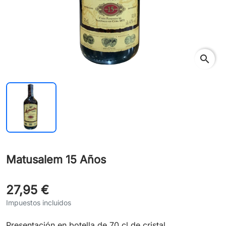
search
Matusalem 15 Años
27,95 €
Impuestos incluidos
Presentación en botella de 70 cl de cristal