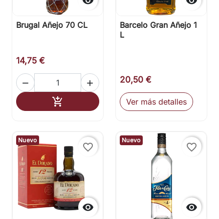


Brugal Añejo 70 CL
Barcelo Gran Añejo 1
L
14,75 €
20,50 €


Añadir al carrito

Ver más detalles
Nuevo
Nuevo
favorite_border
favorite_border

