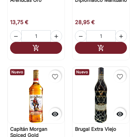
13,75 €
28,95 €




Añadir al carrito
Añadir al carr


Nuevo
Nuevo
favorite_border
favorite_border


Capitán Morgan
Brugal Extra Viejo
Spiced Gold