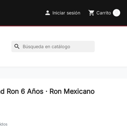

shopping_cart
0
Iniciar sesión
Carrito
search
 Ron 6 Años · Ron Mexicano
idos