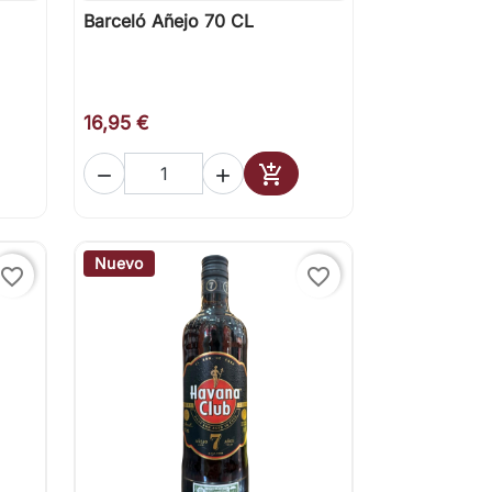
Barceló Añejo 70 CL

Vista rápida
16,95 €



ir al carrito
Añadir al carrito
Nuevo
favorite_border
favorite_border