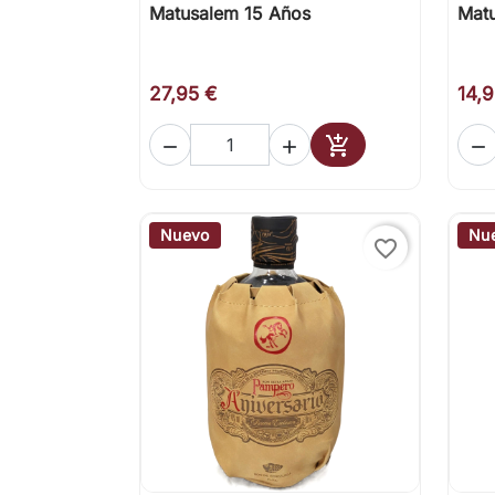
Matusalem 15 Años
Mat

Vista rápida
27,95 €
14,




Añadir al carrito
Nuevo
Nu
favorite_border