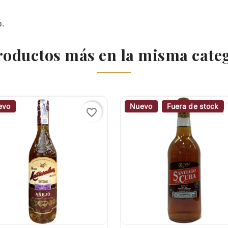
o.
roductos más en la misma cate
evo
Nuevo
Fuera de stock
favorite_border