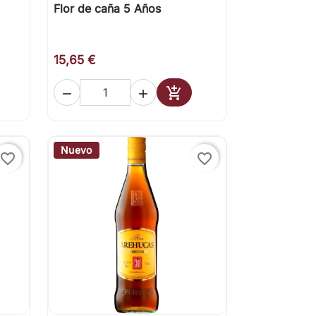
Flor de caña 5 Años

Vista rápida
15,65 €



Añadir al carrito
Nuevo
favorite_border
favorite_border