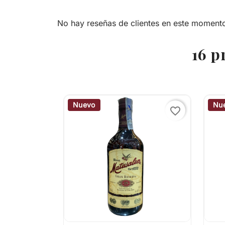
No hay reseñas de clientes en este moment
16 p
Nuevo
Nu
favorite_border