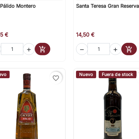
Pálido Montero
Santa Teresa Gran Reserva

Vista rápida

Vista rápida
95 €
14,50 €





Añadir al carrito
Añad
evo
Nuevo
Fuera de stock
favorite_border