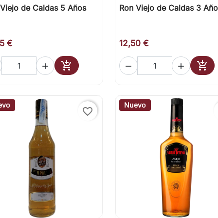
Viejo de Caldas 5 Años
Ron Viejo de Caldas 3 Año

Vista rápida

Vista rápida
95 €
12,50 €





Añadir al carrito
Añad
evo
Nuevo
favorite_border