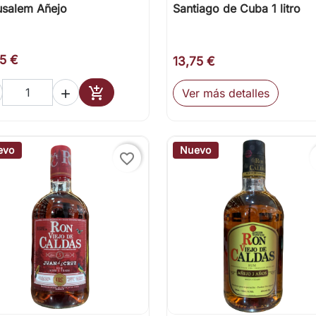
usalem Añejo
Santiago de Cuba 1 litro

Vista rápida

Vista rápida
95 €
13,75 €

Ver más detalles

Añadir al carrito
evo
Nuevo
favorite_border