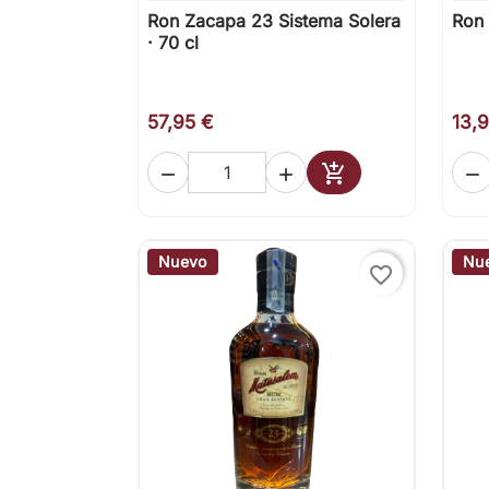
Ron Zacapa 23 Sistema Solera
Ron 

Vista rápida
· 70 cl
57,95 €
13,




Añadir al carrito
Nuevo
Nu
favorite_border