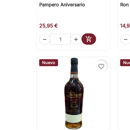
Pampero Aniversario
Ron 

Vista rápida
25,95 €
14,




Añadir al carrito
Nuevo
Nu
favorite_border