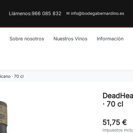
Llámenos:
966 085 832
✉ info@bodegabernardino.es
Sobre nosotros
Nuestros Vinos
Información
cano · 70 cl
DeadHead
· 70 cl
51,75 €
Impuestos inclu