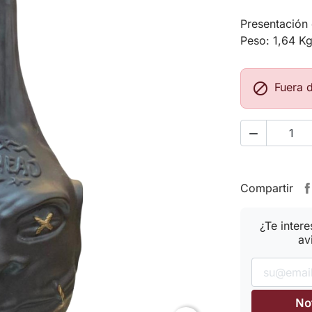
Presentación 
Peso: 1,64 K

Fuera 

Compartir
¿Te inter
av
No