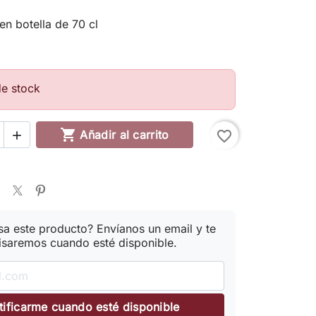
en botella de 70 cl
g
de stock

Añadir al carrito
favorite_border

esa este producto? Envíanos un email y te
isaremos cuando esté disponible.
tificarme cuando esté disponible