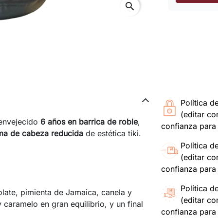
search
Política d
(editar c
envejecido
6 años en barrica de roble
,
confianza para 
rma de cabeza reducida
de estética tiki.
Política d
(editar c
confianza para 
Política d
late, pimienta de Jamaica, canela y
(editar c
caramelo en gran equilibrio, y un final
confianza para 