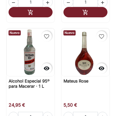




Añadir al carrito
Añadir al carr


Nuevo
Nuevo
favorite_border
favorite_border


Alcohol Especial 95º
Mateus Rose
para Macerar · 1 L
24,95 €
5,50 €