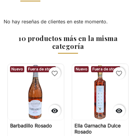
No hay reseñas de clientes en este momento.
10 productos más en la misma
categoría
Nuevo
Fuera de stock
Nuevo
Fuera de stock
favorite_border
favorite_border


Barbadillo Rosado
Ella Garnacha Dulce
Rosado