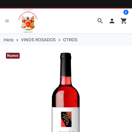
0
search

shopping_cart
menu
Inicio
VINOS ROSADOS
OTROS
Nuevo