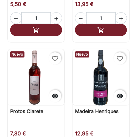
5,50 €
13,95 €




Añadir al carrito
Añadir al carr


Nuevo
Nuevo
favorite_border
favorite_border


Protos Clarete
Madeira Henriques
7,30 €
12,95 €