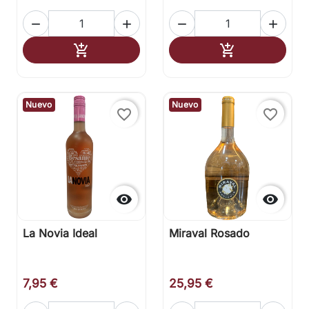




Añadir al carrito
Añadir al carr


Nuevo
Nuevo
favorite_border
favorite_border


La Novia Ideal
Miraval Rosado
7,95 €
25,95 €