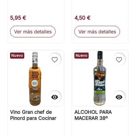
5,95 €
4,50 €
Ver más detalles
Ver más detalles
Nuevo
Nuevo
favorite_border
favorite_border


Vino Gran chef de
ALCOHOL PARA
Pinord para Cocinar
MACERAR 38º