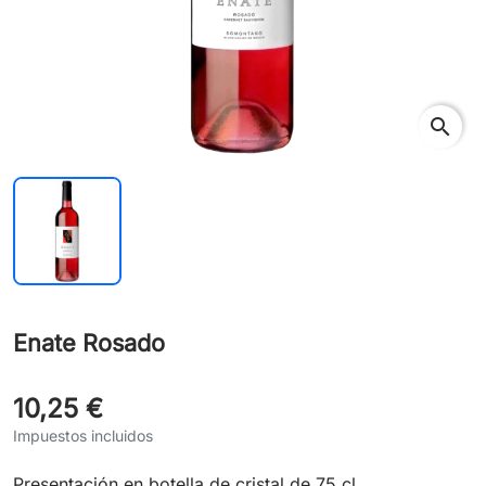
search
Enate Rosado
10,25 €
Impuestos incluidos
Presentación en botella de cristal de 75 cl.