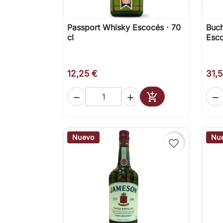
Passport Whisky Escocés · 70
Buch

Vista rápida
cl
Esco
12,25 €
31,




Añadir al carrito
Nuevo
Nu
favorite_border