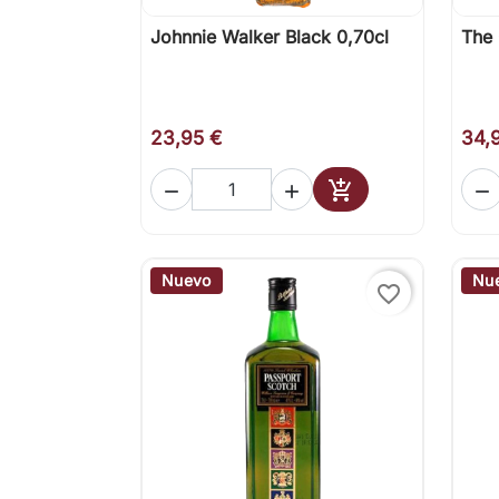
Johnnie Walker Black 0,70cl
The 

Vista rápida
23,95 €
34,




Añadir al carrito
Nuevo
Nu
favorite_border