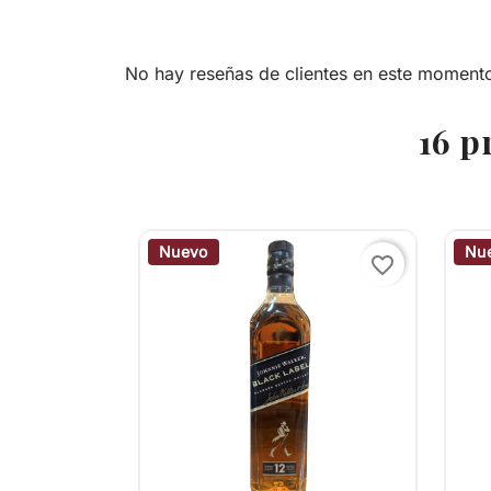
No hay reseñas de clientes en este moment
16 p
Nuevo
Nu
favorite_border