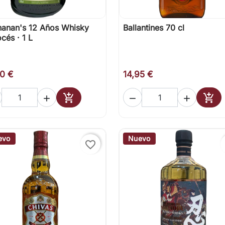
anan's 12 Años Whisky
Ballantines 70 cl

Vista rápida

Vista rápida
cés · 1 L
50 €
14,95 €





Añadir al carrito
Añad
evo
Nuevo
favorite_border