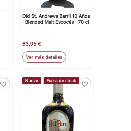
Old St. Andrews Barril 10 Años

Vista rápida
· Blended Malt Escocés · 70 cl
63,95 €
Ver más detalles
ir al carrito
Nuevo
Fuera de stock
favorite_border
favorite_border