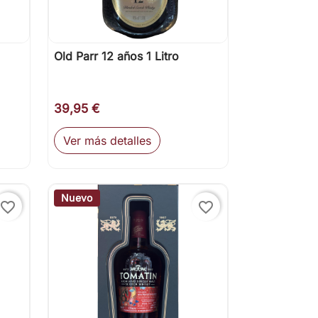
Old Parr 12 años 1 Litro

Vista rápida
39,95 €
Ver más detalles
ir al carrito
Nuevo
favorite_border
favorite_border