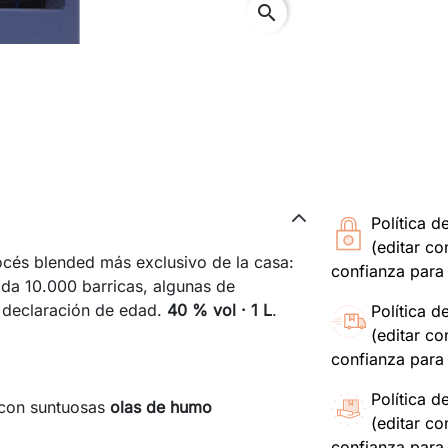
search
Política d
(editar c
océs blended más exclusivo de la casa:
confianza para 
ada 10.000 barricas, algunas de
n declaración de edad.
40 % vol · 1 L
.
Política d
(editar c
confianza para 
Política d
 con suntuosas
olas de humo
(editar c
confianza para 