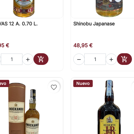
AS 12 A. 0.70 L.
Shinobu Japanase

Vista rápida

Vista rápida
95 €
48,95 €





Añadir al carrito
Añad
evo
Nuevo
favorite_border