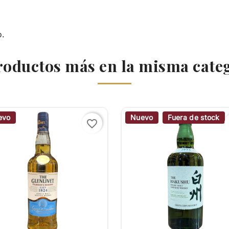
o.
roductos más en la misma cate
evo
Nuevo
Fuera de stock
favorite_border