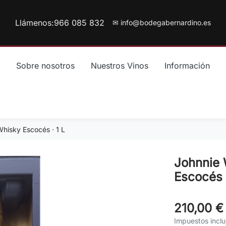
Llámenos:
966 085 832
✉ info@bodegabernardino.es
Sobre nosotros
Nuestros Vinos
Información
Whisky Escocés · 1 L
Johnnie 
Escocés ·
210,00 €
Impuestos inclu