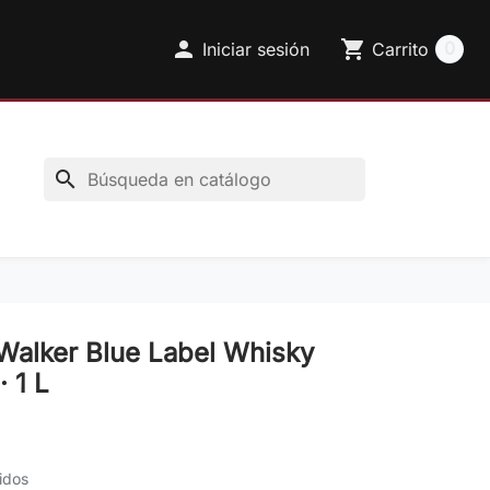

shopping_cart
0
Iniciar sesión
Carrito
search
Walker Blue Label Whisky
 1 L
idos