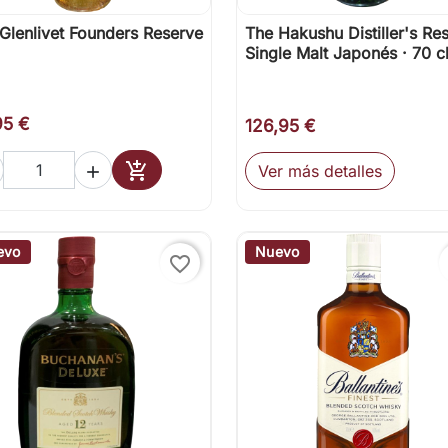
Glenlivet Founders Reserve
The Hakushu Distiller's Re

Vista rápida

Vista rápida
Single Malt Japonés · 70 c
95 €
126,95 €

Ver más detalles

Añadir al carrito
evo
Nuevo
favorite_border