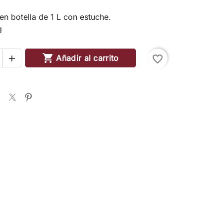
en botella de 1 L con estuche.
g

Añadir al carrito
favorite_border
