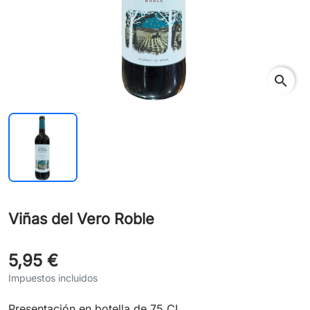
search
Viñas del Vero Roble
5,95 €
Impuestos incluidos
Presentación en botella de 75 CL