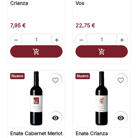
Crianza
Vos
7,95 €
22,75 €




Añadir al carrito
Añadir al carr


Nuevo
Nuevo
favorite_border
favorite_border


Enate Cabernet Merlot
Enate Crianza