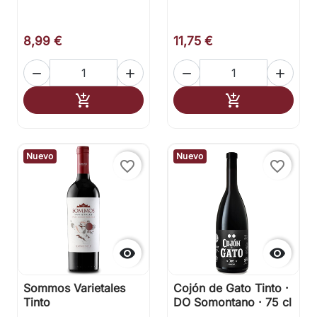
8,99 €
11,75 €




Añadir al carrito
Añadir al carr


Nuevo
Nuevo
favorite_border
favorite_border


Sommos Varietales
Cojón de Gato Tinto ·
Tinto
DO Somontano · 75 cl