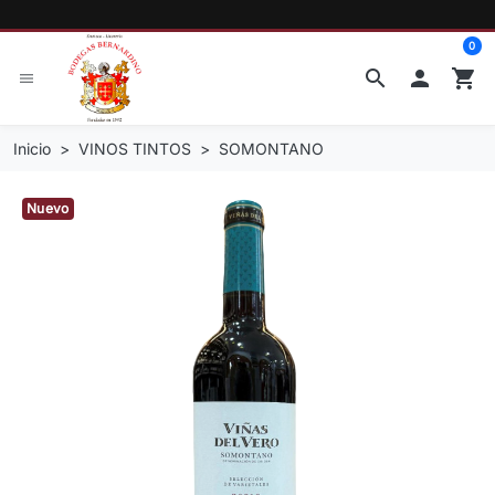
0
search

shopping_cart
menu
Inicio
VINOS TINTOS
SOMONTANO
Nuevo