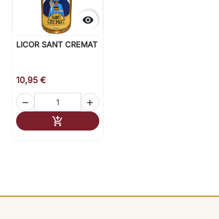

LICOR SANT CREMAT
10,95 €


Añadir al carrito
