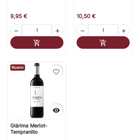
9,95 €
10,50 €




Añadir al carrito
Añadir al carr


Nuevo
favorite_border

Glárima Merlot-
Tempranillo