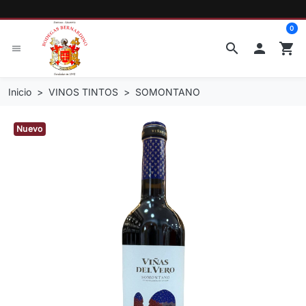
0
search

shopping_cart
menu
Inicio
VINOS TINTOS
SOMONTANO
Nuevo