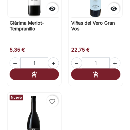


Glárima Merlot-
Viñas del Vero Gran
Tempranillo
Vos
5,35 €
22,75 €




Añadir al carrito
Añadir al carr


Nuevo
favorite_border