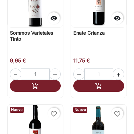


Sommos Varietales
Enate Crianza
Tinto
9,95 €
11,75 €




Añadir al carrito
Añadir al carr


Nuevo
Nuevo
favorite_border
favorite_border