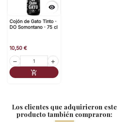

Cojón de Gato Tinto ·
DO Somontano · 75 cl
10,50 €


Añadir al carrito

Los clientes que adquirieron este
producto también compraron: