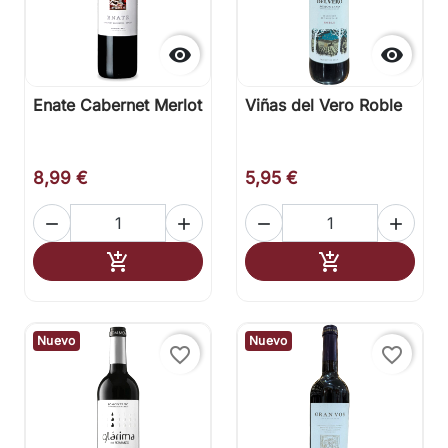


Enate Cabernet Merlot
Viñas del Vero Roble
8,99 €
5,95 €




Añadir al carrito
Añadir al carr


Nuevo
Nuevo
favorite_border
favorite_border