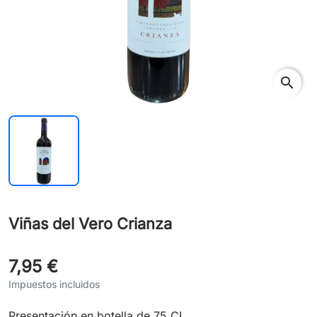
search
Viñas del Vero Crianza
7,95 €
Impuestos incluidos
Presentación en botella de 75 CL