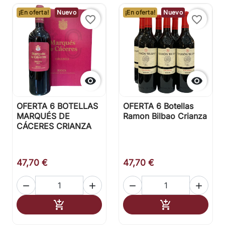
¡En oferta!
Nuevo
¡En oferta!
Nuevo
favorite_border
favorite_border


OFERTA 6 BOTELLAS
OFERTA 6 Botellas
MARQUÉS DE
Ramon Bilbao Crianza
CÁCERES CRIANZA
47,70 €
47,70 €




Añadir al carrito
Añadir al carr

