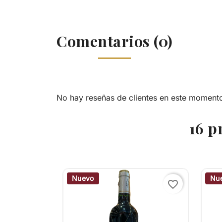
Comentarios (0)
No hay reseñas de clientes en este moment
16 p
Nuevo
Nu
favorite_border