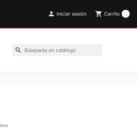

shopping_cart
0
Iniciar sesión
Carrito
search
idos