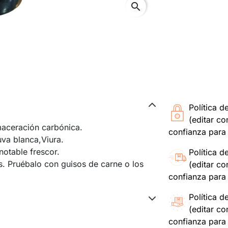
search
Política d
(editar c
 maceración carbónica.
confianza para 
uva blanca,Viura.
otable frescor.
Política d
s. Pruébalo con guisos de carne o los
(editar c
confianza para 
Política d
(editar c
confianza para 