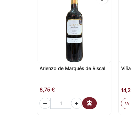
Arienzo de Marqués de Riscal
Viña

Vista rápida
8,75 €
14,

Ve


Añadir al carrito