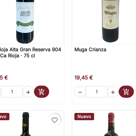
ioja Alta Gran Reserva 904
Muga Crianza

Vista rápida

Vista rápida
Ca Rioja · 75 cl
75 €
19,45 €





Añadir al carrito
Añad
evo
Nuevo
favorite_border