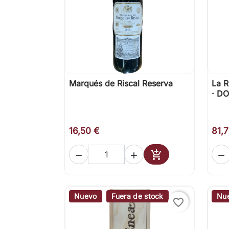
Marqués de Riscal Reserva
La R

Vista rápida
· DO
16,50 €
81,




Añadir al carrito
Nuevo
Fuera de stock
Nu
favorite_border