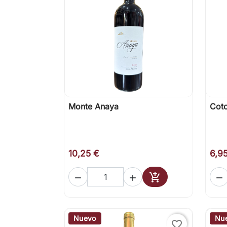
Monte Anaya
Coto

Vista rápida
10,25 €
6,9




Añadir al carrito
Nuevo
Nu
favorite_border