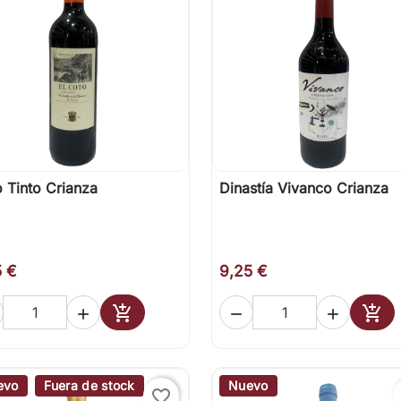
 Tinto Crianza
Dinastía Vivanco Crianza

Vista rápida

Vista rápida
5 €
9,25 €





Añadir al carrito
Añad
evo
Fuera de stock
Nuevo
favorite_border