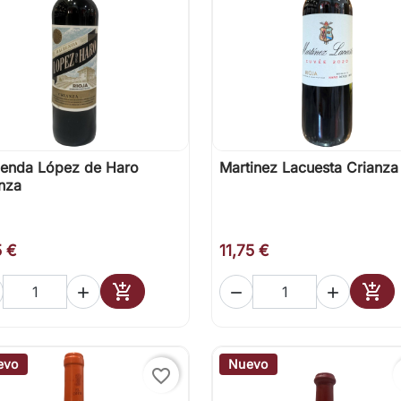
ienda López de Haro
Martinez Lacuesta Crianza

Vista rápida

Vista rápida
nza
5 €
11,75 €





Añadir al carrito
Añad
evo
Nuevo
favorite_border