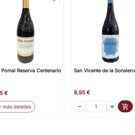
 Pomal Reserva Centenario
San Vicente de la Sonsierr

Vista rápida

Vista rápida
8,95 €
25 €

r más detalles


Añad