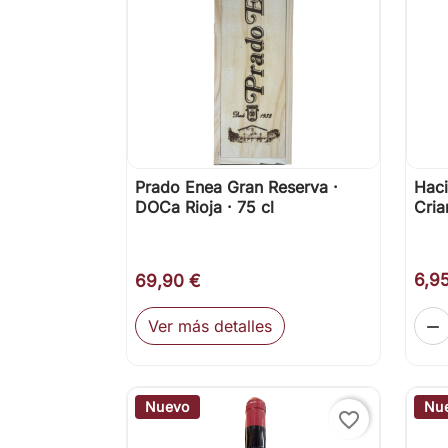
Prado Enea Gran Reserva ·
Hac

Vista rápida
DOCa Rioja · 75 cl
Cria
6,9
69,90 €
Ver más detalles

Nuevo
Nu
favorite_border