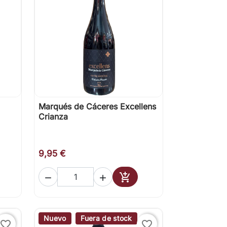
Marqués de Cáceres Excellens

Vista rápida
Crianza
9,95 €



ir al carrito
Añadir al carrito
Nuevo
Fuera de stock
favorite_border
favorite_border