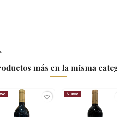
o.
roductos más en la misma cate
evo
Nuevo
favorite_border