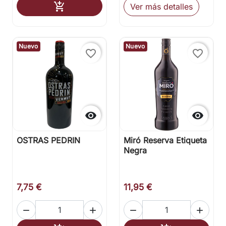
Añadir al carrito

Ver más detalles
Nuevo
Nuevo
favorite_border
favorite_border


OSTRAS PEDRIN
Miró Reserva Etiqueta
Negra
7,75 €
11,95 €



