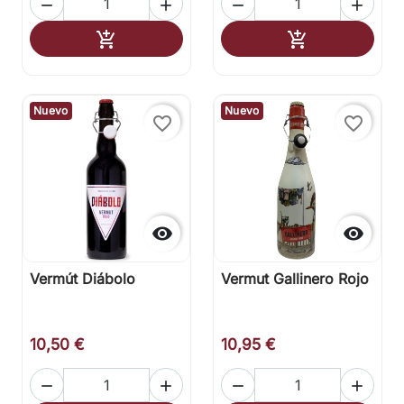




Añadir al carrito
Añadir al carr


Nuevo
Nuevo
favorite_border
favorite_border


Vermút Diábolo
Vermut Gallinero Rojo
10,50 €
10,95 €



