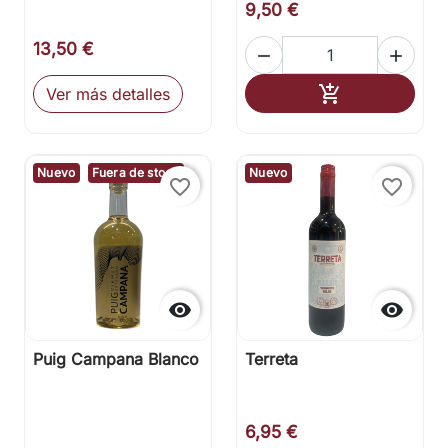
9,50 €
13,50 €


Añadir al carr

Ver más detalles
Nuevo
Fuera de stock
Nuevo
favorite_border
favorite_border


Puig Campana Blanco
Terreta
6,95 €