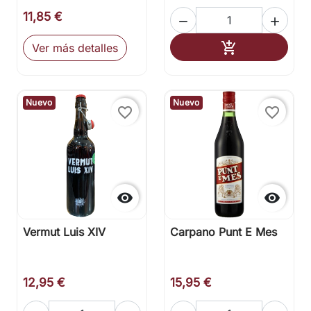
11,85 €


Añadir al carr

Ver más detalles
Nuevo
Nuevo
favorite_border
favorite_border


Vermut Luis XIV
Carpano Punt E Mes
12,95 €
15,95 €