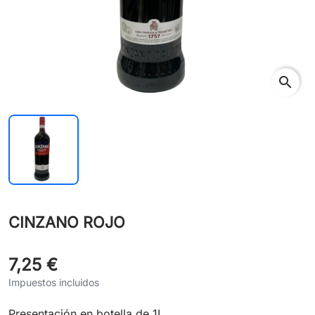
search
CINZANO ROJO
7,25 €
Impuestos incluidos
Presentación en botella de 1L.