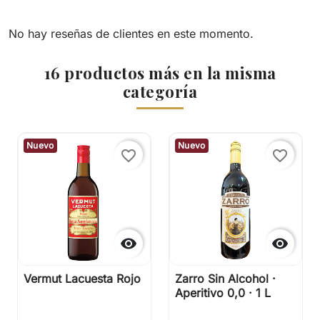
No hay reseñas de clientes en este momento.
16 productos más en la misma
categoría
Nuevo
Nuevo
favorite_border
favorite_border


Vermut Lacuesta Rojo
Zarro Sin Alcohol ·
Aperitivo 0,0 · 1 L