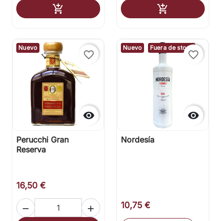
Añadir al carrito
Añadir al carr


Nuevo
Nuevo
Fuera de stock
favorite_border
favorite_border


Perucchi Gran
Nordesía
Reserva
16,50 €
10,75 €

