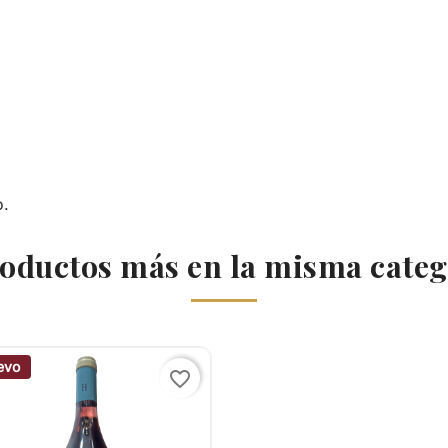
o.
roductos más en la misma categ
evo
favorite_border