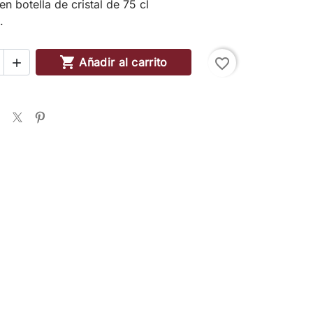
n botella de cristal de 75 cl
.

Añadir al carrito
favorite_border
