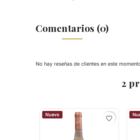
Comentarios (0)
No hay reseñas de clientes en este moment
2 p
Nuevo
Nu
favorite_border