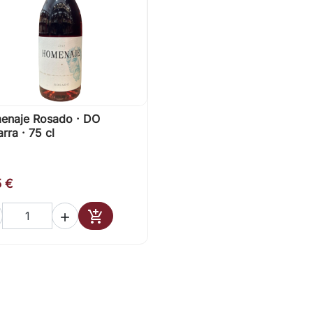
enaje Rosado · DO

Vista rápida
rra · 75 cl
5 €


Añadir al carrito