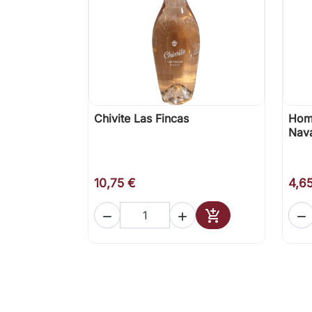
Chivite Las Fincas
Hom

Vista rápida
Nava
10,75 €
4,6




Añadir al carrito