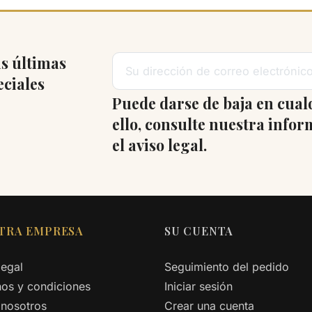
s últimas
eciales
Puede darse de baja en cua
ello, consulte nuestra info
el aviso legal.
TRA EMPRESA
SU CUENTA
legal
Seguimiento del pedido
os y condiciones
Iniciar sesión
 nosotros
Crear una cuenta