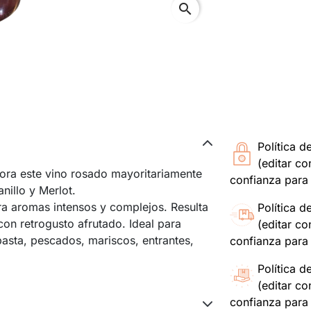
search
Política d
(editar c
ra este vino rosado mayoritariamente
confianza para 
illo y Merlot.
tra aromas intensos y complejos. Resulta
Política d
 con retrogusto afrutado. Ideal para
(editar c
asta, pescados, mariscos, entrantes,
confianza para 
Política d
(editar c
confianza para 