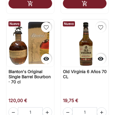
Añadir al carrito
Añadir al carr


Nuevo
Nuevo
favorite_border
favorite_border


Blanton's Original
Old Virginia 6 Años 70
Single Barrel Bourbon
CL
· 70 cl
120,00 €
19,75 €



