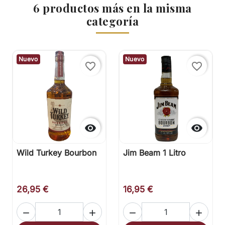
6 productos más en la misma
categoría
Nuevo
Nuevo
favorite_border
favorite_border


Wild Turkey Bourbon
Jim Beam 1 Litro
26,95 €
16,95 €



