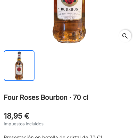
search
Four Roses Bourbon · 70 cl
18,95 €
Impuestos incluidos
Presentación en botella de cristal de 70 Cl