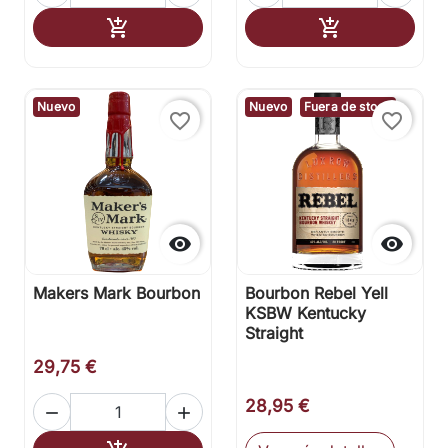
Añadir al carrito
Añadir al carr


Nuevo
Nuevo
Fuera de stock
favorite_border
favorite_border


Makers Mark Bourbon
Bourbon Rebel Yell
KSBW Kentucky
Straight
29,75 €
28,95 €

